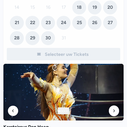
14
15
16
17
18
19
20
21
22
23
24
25
26
27
28
29
30
31
Selecteer uw Tickets
Kerstcircus Den Haag