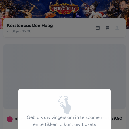
Kerstcircus Den Haag
vr, 01 jan, 15:00
Tik op een stoel om te selecteren.
Toon rolstoeltoegankelijke plaatsen
Tribune C Left - Right
€ 21,90 - € 24,90
Tribune B Left - Right
€ 26,90 - € 29,90
Gebruik uw vingers om in te zoomen
Tribune A Left - Right
€ 36,90 - € 39,90
en te tikken. U kunt uw tickets