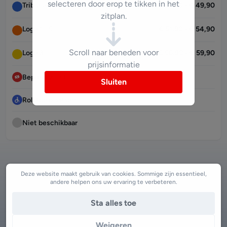
selecteren door erop te tikken in het
Tribune Premium Left - Right
€ 46,90 - € 49,90
zitplan.
Loge 1 - 5
€ 51,90 - € 54,90
Scroll naar beneden voor
Loge 3
€ 56,90 - € 59,90
prijsinformatie
Beperkt zicht
Sluiten
Rolstoelplaatsen
Niet beschikbaar
Deze website maakt gebruik van cookies. Sommige zijn essentieel,
andere helpen ons uw ervaring te verbeteren.
Sta alles toe
Weigeren