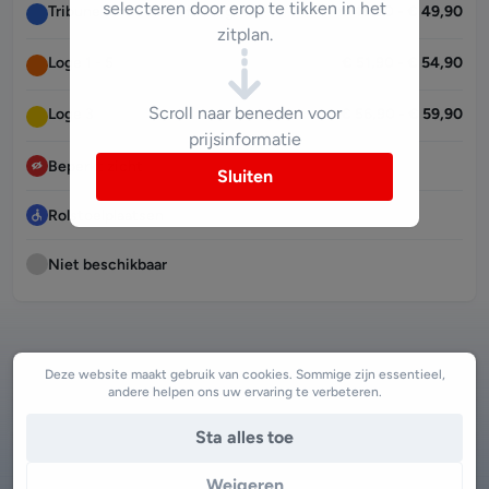
selecteren door erop te tikken in het
Tribune Premium Left - Right
€ 46,90 - € 49,90
zitplan.
Loge 1 - 5
€ 51,90 - € 54,90
Scroll naar beneden voor
Loge 3
€ 56,90 - € 59,90
prijsinformatie
Beperkt zicht
Sluiten
Rolstoelplaatsen
Niet beschikbaar
Deze website maakt gebruik van cookies. Sommige zijn essentieel,
andere helpen ons uw ervaring te verbeteren.
Sta alles toe
Weigeren