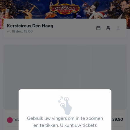
Kerstcircus Den Haag
vr, 18 dec, 15:00
Tik op een stoel om te selecteren.
Toon rolstoeltoegankelijke plaatsen
Tribune C Left - Right
€ 21,90 - € 24,90
Tribune B Left - Right
€ 26,90 - € 29,90
Gebruik uw vingers om in te zoomen
Tribune A Left - Right
€ 36,90 - € 39,90
en te tikken. U kunt uw tickets